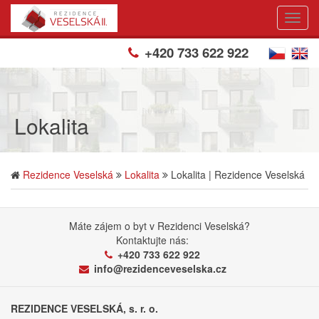
Toogl
Navig
+420 733 622 922
Lokalita
Rezidence Veselská
Lokalita
Lokalita | Rezidence Veselská
Máte zájem o byt v Rezidenci Veselská?
Kontaktujte nás:
+420 733 622 922
info@rezidenceveselska.cz
REZIDENCE VESELSKÁ, s. r. o.