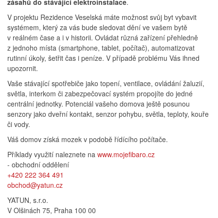
zásahů do stávájící elektroinstalace
.
V projektu Rezidence Veselská máte možnost svůj byt vybavit
systémem, který za vás bude sledovat dění ve vašem bytě
v reálném čase a i v historii. Ovládat různá zařízení přehledně
z jednoho místa (smartphone, tablet, počítač), automatizovat
rutinní úkoly, šetřit čas i peníze. V případě problému Vás ihned
upozornit.
Vaše stávající spotřebiče jako topení, ventilace, ovládání žaluzií,
světla, interkom či zabezpečovací systém propojíte do jedné
centrální jednotky. Potenciál vašeho domova ještě posunou
senzory jako dveřní kontakt, senzor pohybu, světla, teploty, kouře
či vody.
Váš domov získá mozek v podobě řídícího počítače.
Příklady využití naleznete na
www.mojefibaro.cz
- obchodní oddělení
+420 222 364 491
obchod@yatun.cz
YATUN, s.r.o.
V Olšinách 75, Praha 100 00