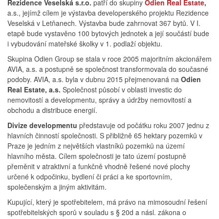
Rezidence Veselská s.r.o.
patří do skupiny
Odien Real Estate
,
a.s., jejímž cílem je výstavba developerského projektu Rezidence
Veselská v Letňanech. Výstavba bude zahrnovat 367 bytů. V I.
etapě bude vystavěno 100 bytových jednotek a její součástí bude
i vybudování mateřské školky v 1. podlaží objektu.
Skupina Odien Group se stala v roce 2005 majoritním akcionářem
AVIA, a.s. a postupně se společnost transformovala do současné
podoby. AVIA, a.s. byla v dubnu 2015 přejmenovaná na
Odien
Real Estate, a.s.
Společnost působí v oblasti investic do
nemovitostí a developmentu, správy a údržby nemovitostí a
obchodu a distribuce energií.
Divize developmentu
představuje od počátku roku 2007 jednu z
hlavních činností společnosti. S přibližně 65 hektary pozemků v
Praze je jedním z největších vlastníků pozemků na území
hlavního města. Cílem společnosti je tato území postupně
přeměnit v atraktivní a funkčně vhodně řešené nové plochy
určené k odpočinku, bydlení či práci a ke sportovním,
společenským a jiným aktivitám.
Kupující, který je spotřebitelem, má právo na mimosoudní řešení
spotřebitelských sporů v souladu s § 20d a násl. zákona o