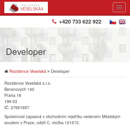
Toogl
Navig
+420 733 622 922
Developer
Rezidence Veselská
Developer
Rezidence Veselská s.r.o.
Beranových 140
Praha 18
199 03
IČ: 27651657
Společnost zapsaná v obchodním rejstříku vedeném Městským
soudem v Praze, oddíl C, vložka 121672.